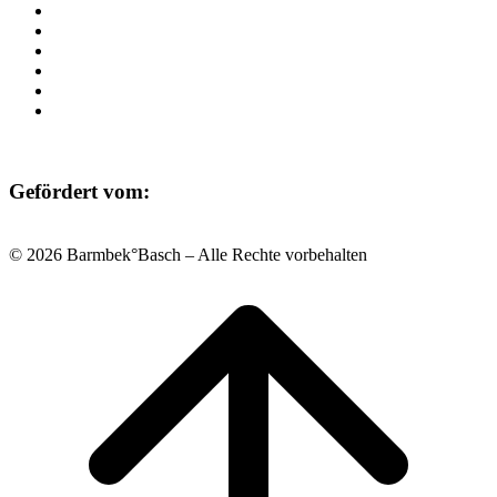
Beratung
Einrichtungen
Raumvermietung
Kontakt
Datenschutz
Impressum
Gefördert vom:
© 2026 Barmbek°Basch – Alle Rechte vorbehalten
Scroll
to
top