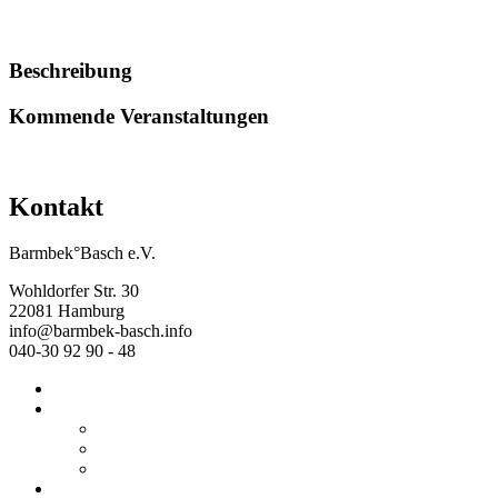
Alle anzeigen
Beschreibung
Kommende Veranstaltungen
<<
<
61
Kontakt
Barmbek°Basch e.V.
Wohldorfer Str. 30
22081 Hamburg
info@barmbek-basch.info
040-30 92 90 - 48
Start
Über uns
Wer wir sind
Mehr von uns
Ausstellungen
Programm