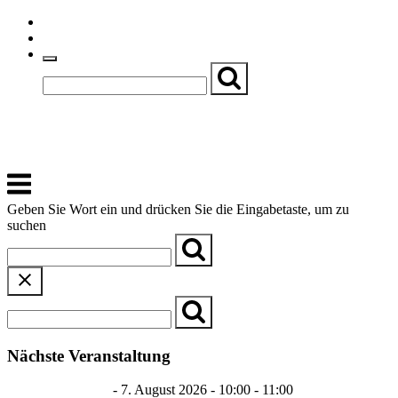
Skip
Einfache Sprache
to
Textgröße
content
Basch
Zentrum für Kirche, Kultur und Soziales
Menu
Geben Sie Wort ein und drücken Sie die Eingabetaste, um zu
suchen
Nächste Veranstaltung
Dialog in Deutsch
- 7. August 2026 - 10:00 - 11:00