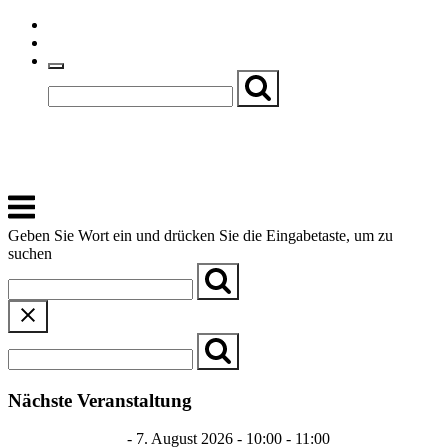
Skip
Einfache Sprache
to
Textgröße
content
Basch
Zentrum für Kirche, Kultur und Soziales
Menu
Geben Sie Wort ein und drücken Sie die Eingabetaste, um zu
suchen
Nächste Veranstaltung
Dialog in Deutsch
- 7. August 2026 - 10:00 - 11:00