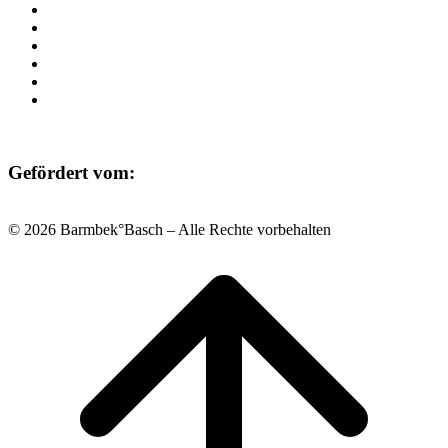
Beratung
Einrichtungen
Raumvermietung
Kontakt
Datenschutz
Impressum
Gefördert vom:
© 2026 Barmbek°Basch – Alle Rechte vorbehalten
Scroll
to
top