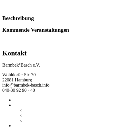
Alle anzeigen
Beschreibung
Kommende Veranstaltungen
<<
<
59
60
61
Kontakt
Barmbek°Basch e.V.
Wohldorfer Str. 30
22081 Hamburg
info@barmbek-basch.info
040-30 92 90 - 48
Start
Über uns
Wer wir sind
Mehr von uns
Ausstellungen
Programm