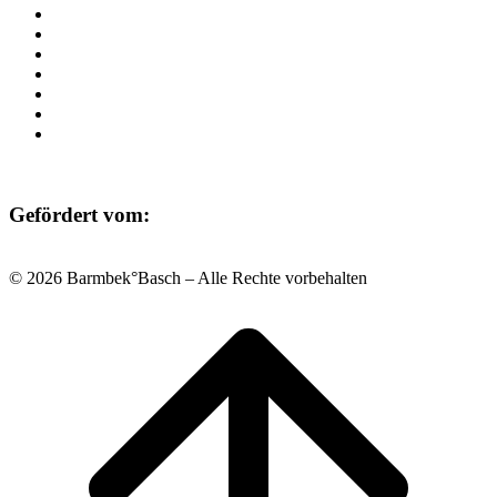
Programm
Beratung
Einrichtungen
Raumvermietung
Kontakt
Datenschutz
Impressum
Gefördert vom:
© 2026 Barmbek°Basch – Alle Rechte vorbehalten
Scroll
to
top