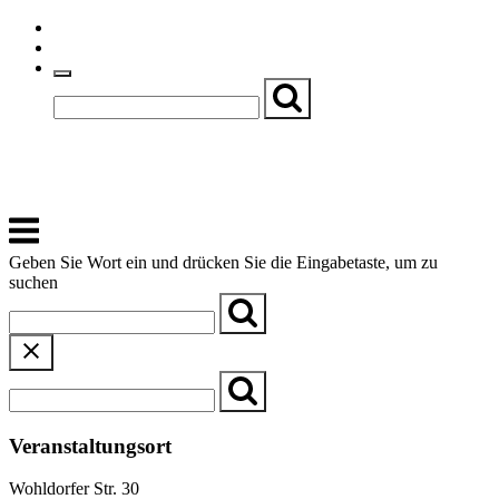
Skip
Einfache Sprache
to
Textgröße
content
Basch
Zentrum für Kirche, Kultur und Soziales
Menu
Geben Sie Wort ein und drücken Sie die Eingabetaste, um zu
suchen
Veranstaltungsort
Wohldorfer Str. 30