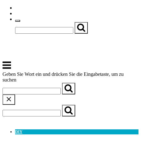
Skip
Einfache Sprache
to
Textgröße
content
Basch
Zentrum für Kirche, Kultur und Soziales
Menu
Geben Sie Wort ein und drücken Sie die Eingabetaste, um zu
suchen
← Zurück zur Übersicht
DIY