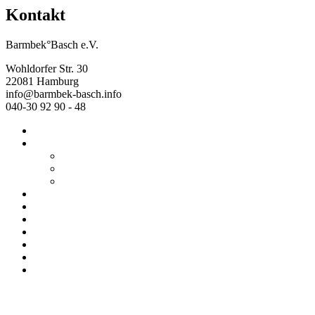
Kontakt
Barmbek°Basch e.V.
Wohldorfer Str. 30
22081 Hamburg
info@barmbek-basch.info
040-30 92 90 - 48
Start
Über uns
Wer wir sind
Mehr von uns
Ausstellungen
Programm
Beratung
Einrichtungen
Raumvermietung
Kontakt
Datenschutz
Impressum