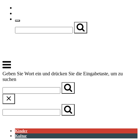
Skip
Einfache Sprache
to
Textgröße
content
Basch
Zentrum für Kirche, Kultur und Soziales
Menu
Geben Sie Wort ein und drücken Sie die Eingabetaste, um zu
suchen
← Zurück zur Übersicht
Kinder
Kultur