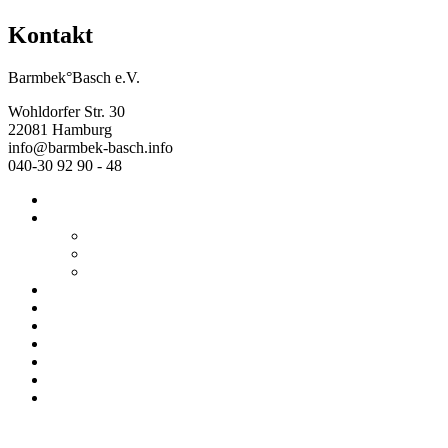
Kontakt
Barmbek°Basch e.V.
Wohldorfer Str. 30
22081 Hamburg
info@barmbek-basch.info
040-30 92 90 - 48
Start
Über uns
Wer wir sind
Mehr von uns
Ausstellungen
Programm
Beratung
Einrichtungen
Raumvermietung
Kontakt
Datenschutz
Impressum