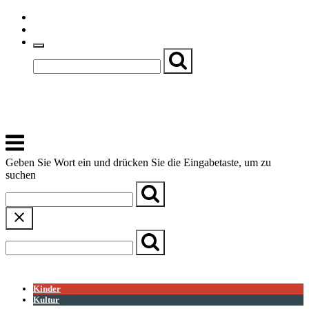
Skip
Einfache Sprache
to
Textgröße
content
Basch
Zentrum für Kirche, Kultur und Soziales
Menu
Geben Sie Wort ein und drücken Sie die Eingabetaste, um zu
suchen
← Zurück zur Übersicht
Kinder
Kultur