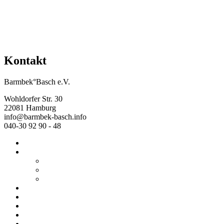
Kontakt
Barmbek°Basch e.V.
Wohldorfer Str. 30
22081 Hamburg
info@barmbek-basch.info
040-30 92 90 - 48
Start
Über uns
Wer wir sind
Mehr von uns
Ausstellungen
Programm
Beratung
Einrichtungen
Raumvermietung
Kontakt