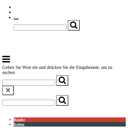
Skip
Einfache Sprache
to
Textgröße
content
Basch
Zentrum für Kirche, Kultur und Soziales
Menu
Geben Sie Wort ein und drücken Sie die Eingabetaste, um zu
suchen
← Zurück zur Übersicht
Kinder
Kultur