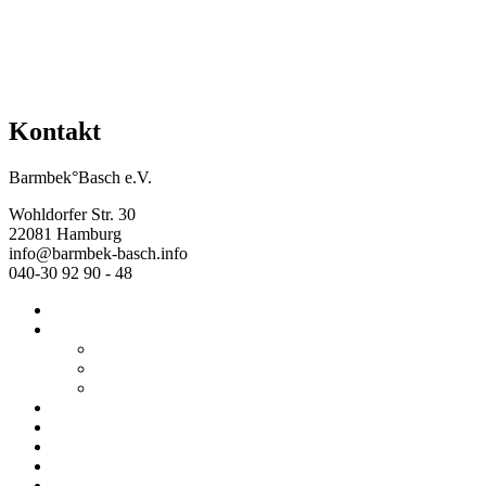
Kontakt
Barmbek°Basch e.V.
Wohldorfer Str. 30
22081 Hamburg
info@barmbek-basch.info
040-30 92 90 - 48
Start
Über uns
Wer wir sind
Mehr von uns
Ausstellungen
Programm
Beratung
Einrichtungen
Raumvermietung
Kontakt