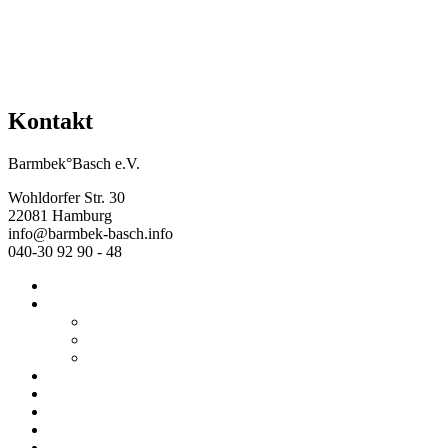
Kontakt
Barmbek°Basch e.V.
Wohldorfer Str. 30
22081 Hamburg
info@barmbek-basch.info
040-30 92 90 - 48
Start
Über uns
Wer wir sind
Mehr von uns
Ausstellungen
Programm
Beratung
Einrichtungen
Raumvermietung
Kontakt