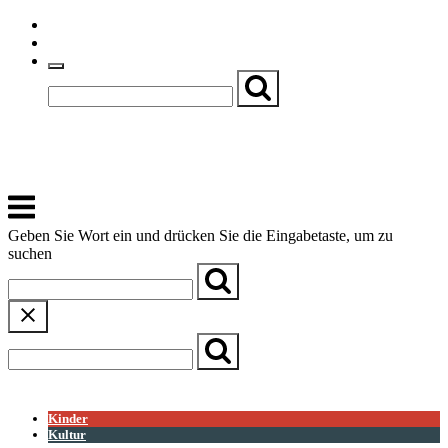
Skip
Einfache Sprache
to
Textgröße
content
Basch
Zentrum für Kirche, Kultur und Soziales
Menu
Geben Sie Wort ein und drücken Sie die Eingabetaste, um zu
suchen
← Zurück zur Übersicht
Kinder
Kultur