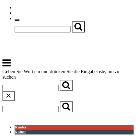
Skip
Einfache Sprache
to
Textgröße
content
Basch
Zentrum für Kirche, Kultur und Soziales
Menu
Geben Sie Wort ein und drücken Sie die Eingabetaste, um zu
suchen
← Zurück zur Übersicht
Kinder
Kultur