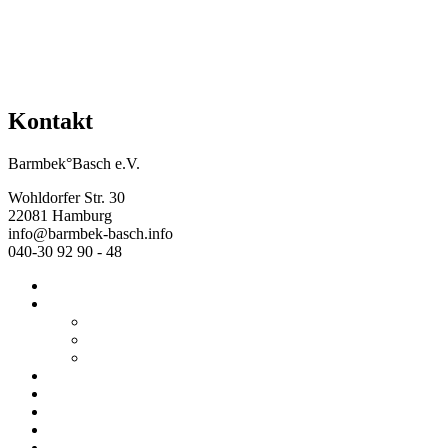
Kontakt
Barmbek°Basch e.V.
Wohldorfer Str. 30
22081 Hamburg
info@barmbek-basch.info
040-30 92 90 - 48
Start
Über uns
Wer wir sind
Mehr von uns
Ausstellungen
Programm
Beratung
Einrichtungen
Raumvermietung
Kontakt