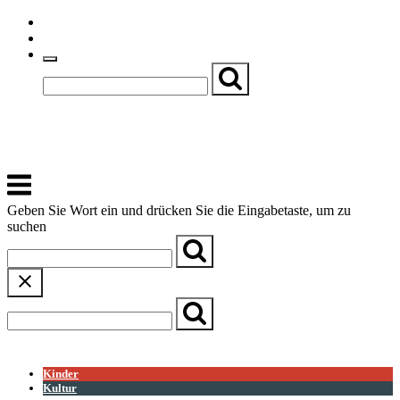
Skip
Einfache Sprache
to
Textgröße
content
Basch
Zentrum für Kirche, Kultur und Soziales
Menu
Geben Sie Wort ein und drücken Sie die Eingabetaste, um zu
suchen
← Zurück zur Übersicht
Kinder
Kultur