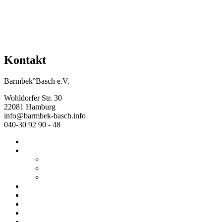
Kontakt
Barmbek°Basch e.V.
Wohldorfer Str. 30
22081 Hamburg
info@barmbek-basch.info
040-30 92 90 - 48
Start
Über uns
Wer wir sind
Mehr von uns
Ausstellungen
Programm
Beratung
Einrichtungen
Raumvermietung
Kontakt