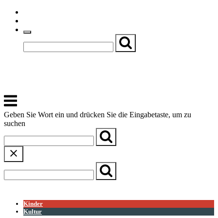
Skip
Einfache Sprache
to
Textgröße
content
Basch
Zentrum für Kirche, Kultur und Soziales
Menu
Geben Sie Wort ein und drücken Sie die Eingabetaste, um zu
suchen
← Zurück zur Übersicht
Kinder
Kultur