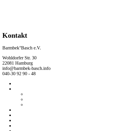
Kontakt
Barmbek°Basch e.V.
Wohldorfer Str. 30
22081 Hamburg
info@barmbek-basch.info
040-30 92 90 - 48
Start
Über uns
Wer wir sind
Mehr von uns
Ausstellungen
Programm
Beratung
Einrichtungen
Raumvermietung
Kontakt