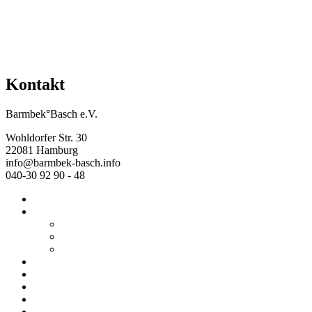
Kontakt
Barmbek°Basch e.V.
Wohldorfer Str. 30
22081 Hamburg
info@barmbek-basch.info
040-30 92 90 - 48
Start
Über uns
Wer wir sind
Mehr von uns
Ausstellungen
Programm
Beratung
Einrichtungen
Raumvermietung
Kontakt