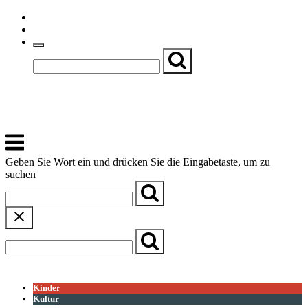
Skip
Einfache Sprache
to
Textgröße
content
Basch
Zentrum für Kirche, Kultur und Soziales
Menu
Geben Sie Wort ein und drücken Sie die Eingabetaste, um zu
suchen
← Zurück zur Übersicht
Kinder
Kultur