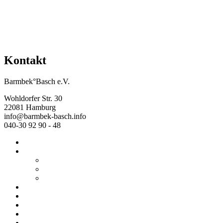
Kontakt
Barmbek°Basch e.V.
Wohldorfer Str. 30
22081 Hamburg
info@barmbek-basch.info
040-30 92 90 - 48
Start
Über uns
Wer wir sind
Mehr von uns
Ausstellungen
Programm
Beratung
Einrichtungen
Raumvermietung
Kontakt