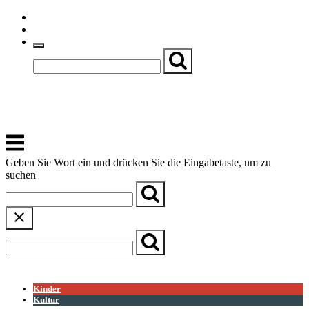
Skip
Einfache Sprache
to
Textgröße
content
Basch
Zentrum für Kirche, Kultur und Soziales
Menu
Geben Sie Wort ein und drücken Sie die Eingabetaste, um zu
suchen
← Zurück zur Übersicht
Kinder
Kultur