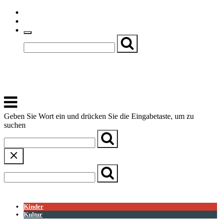
Skip
Einfache Sprache
to
Textgröße
content
Basch
Zentrum für Kirche, Kultur und Soziales
Menu
Geben Sie Wort ein und drücken Sie die Eingabetaste, um zu
suchen
← Zurück zur Übersicht
Kinder
Kultur