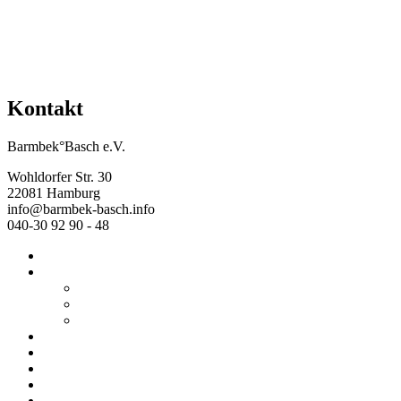
Kontakt
Barmbek°Basch e.V.
Wohldorfer Str. 30
22081 Hamburg
info@barmbek-basch.info
040-30 92 90 - 48
Start
Über uns
Wer wir sind
Mehr von uns
Ausstellungen
Programm
Beratung
Einrichtungen
Raumvermietung
Kontakt