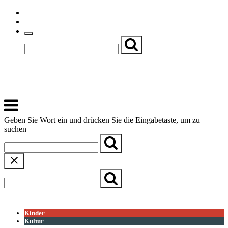
Skip
Einfache Sprache
to
Textgröße
content
Basch
Zentrum für Kirche, Kultur und Soziales
Menu
Geben Sie Wort ein und drücken Sie die Eingabetaste, um zu
suchen
← Zurück zur Übersicht
Kinder
Kultur