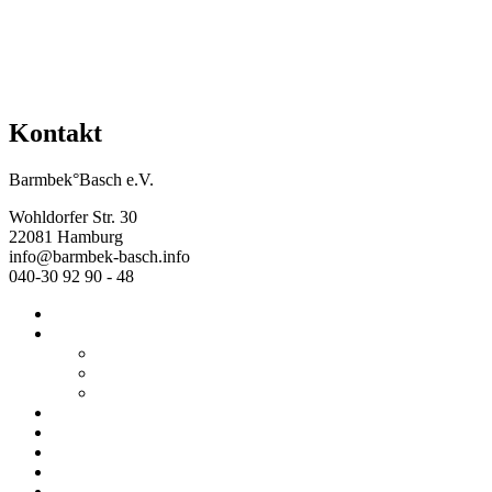
Kontakt
Barmbek°Basch e.V.
Wohldorfer Str. 30
22081 Hamburg
info@barmbek-basch.info
040-30 92 90 - 48
Start
Über uns
Wer wir sind
Mehr von uns
Ausstellungen
Programm
Beratung
Einrichtungen
Raumvermietung
Kontakt