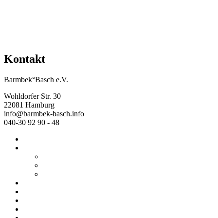
Kontakt
Barmbek°Basch e.V.
Wohldorfer Str. 30
22081 Hamburg
info@barmbek-basch.info
040-30 92 90 - 48
Start
Über uns
Wer wir sind
Mehr von uns
Ausstellungen
Programm
Beratung
Einrichtungen
Raumvermietung
Kontakt