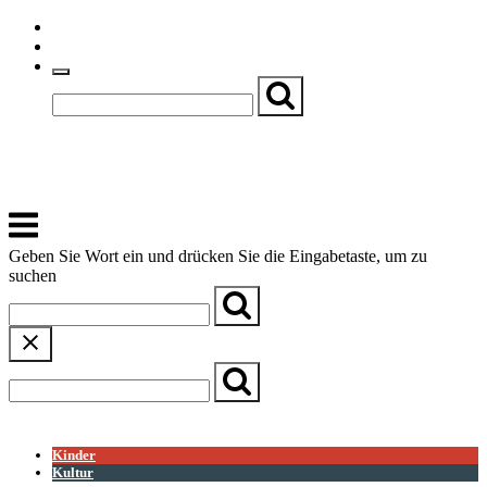
Skip
Einfache Sprache
to
Textgröße
content
Basch
Zentrum für Kirche, Kultur und Soziales
Menu
Geben Sie Wort ein und drücken Sie die Eingabetaste, um zu
suchen
← Zurück zur Übersicht
Kinder
Kultur