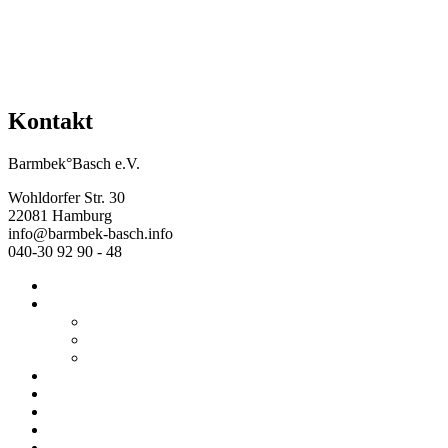
Kontakt
Barmbek°Basch e.V.
Wohldorfer Str. 30
22081 Hamburg
info@barmbek-basch.info
040-30 92 90 - 48
Start
Über uns
Wer wir sind
Mehr von uns
Ausstellungen
Programm
Beratung
Einrichtungen
Raumvermietung
Kontakt