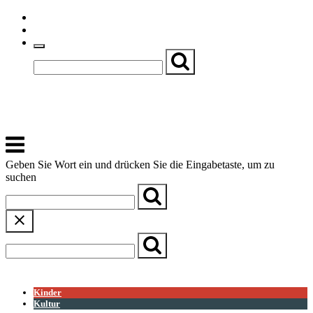
Skip
Einfache Sprache
to
Textgröße
content
Basch
Zentrum für Kirche, Kultur und Soziales
Menu
Geben Sie Wort ein und drücken Sie die Eingabetaste, um zu
suchen
← Zurück zur Übersicht
Kinder
Kultur