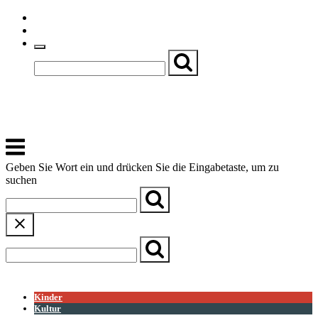
Skip
Einfache Sprache
to
Textgröße
content
Basch
Zentrum für Kirche, Kultur und Soziales
Menu
Geben Sie Wort ein und drücken Sie die Eingabetaste, um zu
suchen
← Zurück zur Übersicht
Kinder
Kultur