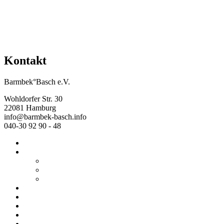
Kontakt
Barmbek°Basch e.V.
Wohldorfer Str. 30
22081 Hamburg
info@barmbek-basch.info
040-30 92 90 - 48
Start
Über uns
Wer wir sind
Mehr von uns
Ausstellungen
Programm
Beratung
Einrichtungen
Raumvermietung
Kontakt