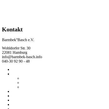
Kontakt
Barmbek°Basch e.V.
Wohldorfer Str. 30
22081 Hamburg
info@barmbek-basch.info
040-30 92 90 - 48
Start
Über uns
Wer wir sind
Mehr von uns
Ausstellungen
Programm
Beratung
Einrichtungen
Raumvermietung
Kontakt