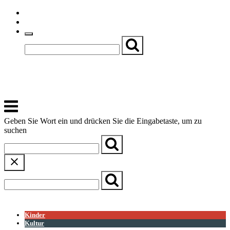
Skip
Einfache Sprache
to
Textgröße
content
Basch
Zentrum für Kirche, Kultur und Soziales
Menu
Geben Sie Wort ein und drücken Sie die Eingabetaste, um zu
suchen
← Zurück zur Übersicht
Kinder
Kultur