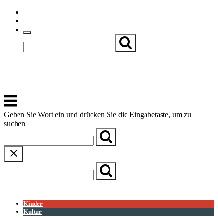
Skip
Einfache Sprache
to
Textgröße
content
Basch
Zentrum für Kirche, Kultur und Soziales
Menu
Geben Sie Wort ein und drücken Sie die Eingabetaste, um zu
suchen
← Zurück zur Übersicht
Kinder
Kultur