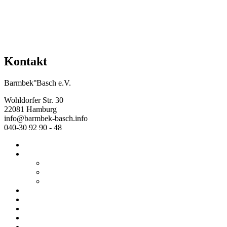
Kontakt
Barmbek°Basch e.V.
Wohldorfer Str. 30
22081 Hamburg
info@barmbek-basch.info
040-30 92 90 - 48
Start
Über uns
Wer wir sind
Mehr von uns
Ausstellungen
Programm
Beratung
Einrichtungen
Raumvermietung
Kontakt