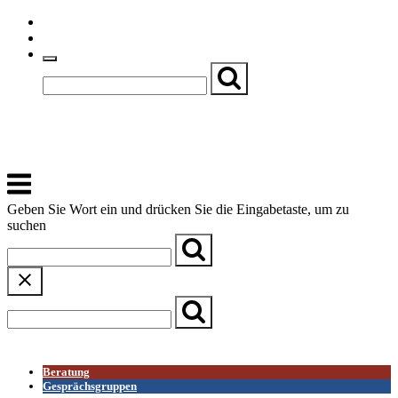
Skip
Einfache Sprache
to
Textgröße
content
Basch
Zentrum für Kirche, Kultur und Soziales
Menu
Geben Sie Wort ein und drücken Sie die Eingabetaste, um zu
suchen
← Zurück zur Übersicht
Beratung
Gesprächsgruppen