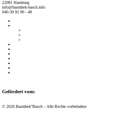
22081 Hamburg
info@barmbek-basch.info
040-30 92 90 - 48
Start
Über uns
Wer wir sind
Mehr von uns
Ausstellungen
Programm
Beratung
Einrichtungen
Raumvermietung
Kontakt
Datenschutz
Impressum
Gefördert vom:
© 2026 Barmbek°Basch – Alle Rechte vorbehalten
Scroll
to