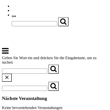
Skip
Einfache Sprache
to
Textgröße
content
Basch
Zentrum für Kirche, Kultur und Soziales
Menu
Geben Sie Wort ein und drücken Sie die Eingabetaste, um zu
suchen
Nächste Veranstaltung
Keine bevorstehenden Veranstaltungen