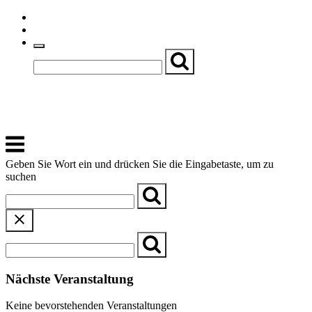
Skip
Einfache Sprache
to
Textgröße
content
Basch
Zentrum für Kirche, Kultur und Soziales
Menu
Geben Sie Wort ein und drücken Sie die Eingabetaste, um zu
suchen
Nächste Veranstaltung
Keine bevorstehenden Veranstaltungen