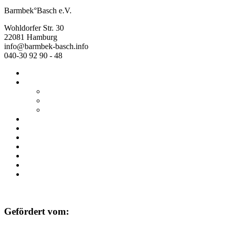
Barmbek°Basch e.V.
Wohldorfer Str. 30
22081 Hamburg
info@barmbek-basch.info
040-30 92 90 - 48
Start
Über uns
Wer wir sind
Mehr von uns
Ausstellungen
Programm
Beratung
Einrichtungen
Raumvermietung
Kontakt
Datenschutz
Impressum
Gefördert vom: