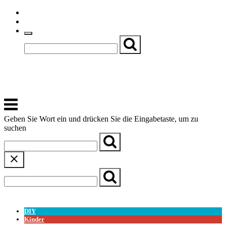
Skip
Einfache Sprache
to
Textgröße
content
Basch
Zentrum für Kirche, Kultur und Soziales
Menu
Geben Sie Wort ein und drücken Sie die Eingabetaste, um zu
suchen
← Zurück zur Übersicht
DIY
Kinder