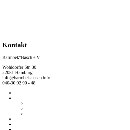
Kontakt
Barmbek°Basch e.V.
Wohldorfer Str. 30
22081 Hamburg
info@barmbek-basch.info
040-30 92 90 - 48
Start
Über uns
Wer wir sind
Mehr von uns
Ausstellungen
Programm
Beratung
Einrichtungen