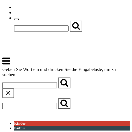
Skip
Einfache Sprache
to
Textgröße
content
Basch
Zentrum für Kirche, Kultur und Soziales
Menu
Geben Sie Wort ein und drücken Sie die Eingabetaste, um zu
suchen
← Zurück zur Übersicht
Kinder
Kultur