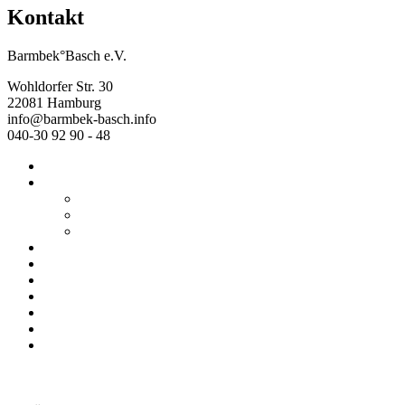
Kontakt
Barmbek°Basch e.V.
Wohldorfer Str. 30
22081 Hamburg
info@barmbek-basch.info
040-30 92 90 - 48
Start
Über uns
Wer wir sind
Mehr von uns
Ausstellungen
Programm
Beratung
Einrichtungen
Raumvermietung
Kontakt
Datenschutz
Impressum