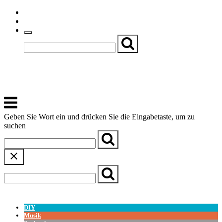
Skip
Einfache Sprache
to
Textgröße
content
Basch
Zentrum für Kirche, Kultur und Soziales
Menu
Geben Sie Wort ein und drücken Sie die Eingabetaste, um zu
suchen
← Zurück zur Übersicht
DIY
Musik