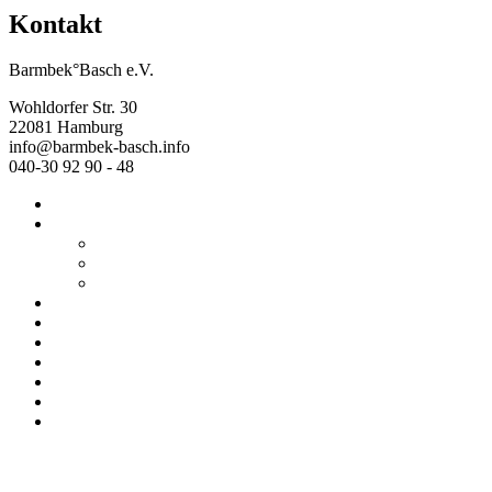
Kontakt
Barmbek°Basch e.V.
Wohldorfer Str. 30
22081 Hamburg
info@barmbek-basch.info
040-30 92 90 - 48
Start
Über uns
Wer wir sind
Mehr von uns
Ausstellungen
Programm
Beratung
Einrichtungen
Raumvermietung
Kontakt
Datenschutz
Impressum