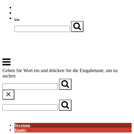
Skip
Einfache Sprache
to
Textgröße
content
Basch
Zentrum für Kirche, Kultur und Soziales
Menu
Geben Sie Wort ein und drücken Sie die Eingabetaste, um zu
suchen
← Zurück zur Übersicht
Beratung
Kinder