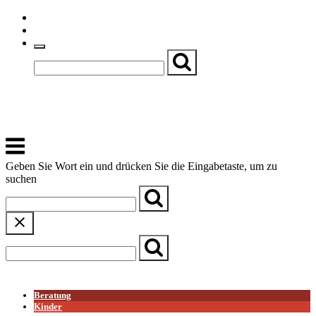
Skip
Einfache Sprache
to
Textgröße
content
Basch
Zentrum für Kirche, Kultur und Soziales
Menu
Geben Sie Wort ein und drücken Sie die Eingabetaste, um zu
suchen
← Zurück zur Übersicht
Beratung
Kinder