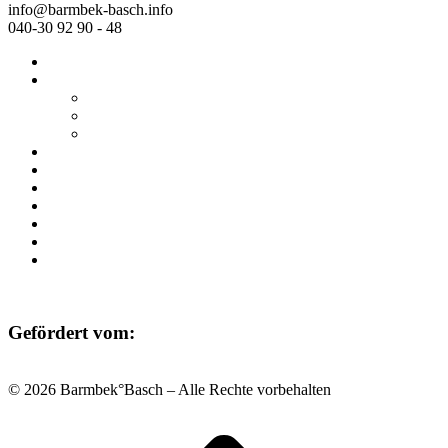
info@barmbek-basch.info
040-30 92 90 - 48
Start
Über uns
Wer wir sind
Mehr von uns
Ausstellungen
Programm
Beratung
Einrichtungen
Raumvermietung
Kontakt
Datenschutz
Impressum
Gefördert vom:
© 2026 Barmbek°Basch – Alle Rechte vorbehalten
Scroll
to
top