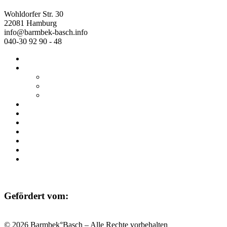
Wohldorfer Str. 30
22081 Hamburg
info@barmbek-basch.info
040-30 92 90 - 48
Start
Über uns
Wer wir sind
Mehr von uns
Ausstellungen
Programm
Beratung
Einrichtungen
Raumvermietung
Kontakt
Datenschutz
Impressum
Gefördert vom:
© 2026 Barmbek°Basch – Alle Rechte vorbehalten