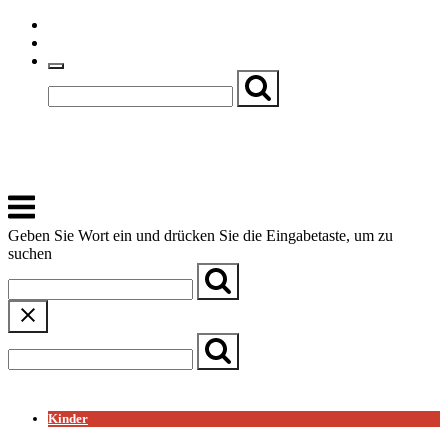
Skip
Einfache Sprache
to
Textgröße
content
Basch
Zentrum für Kirche, Kultur und Soziales
Menu
Geben Sie Wort ein und drücken Sie die Eingabetaste, um zu
suchen
← Zurück zur Übersicht
Kinder