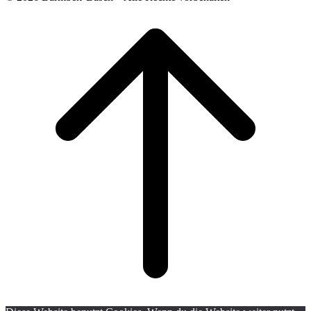
Scroll
to
top