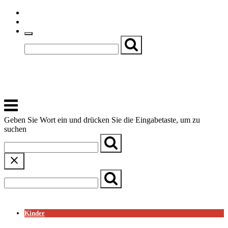
Skip
Einfache Sprache
to
Textgröße
content
Basch
Zentrum für Kirche, Kultur und Soziales
Menu
Geben Sie Wort ein und drücken Sie die Eingabetaste, um zu
suchen
← Zurück zur Übersicht
Kinder