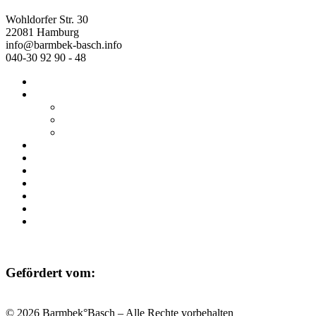
Wohldorfer Str. 30
22081 Hamburg
info@barmbek-basch.info
040-30 92 90 - 48
Start
Über uns
Wer wir sind
Mehr von uns
Ausstellungen
Programm
Beratung
Einrichtungen
Raumvermietung
Kontakt
Datenschutz
Impressum
Gefördert vom:
© 2026 Barmbek°Basch – Alle Rechte vorbehalten