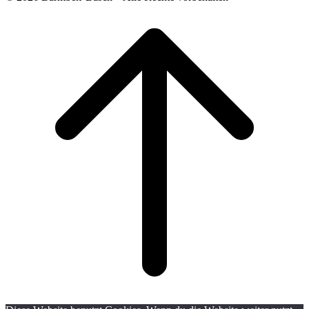
Scroll
to
top