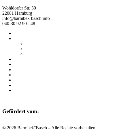
Wohldorfer Str. 30
22081 Hamburg
info@barmbek-basch.info
040-30 92 90 - 48
Start
Über uns
Wer wir sind
Mehr von uns
Ausstellungen
Programm
Beratung
Einrichtungen
Raumvermietung
Kontakt
Datenschutz
Impressum
Gefördert vom:
© 2026 Barmbek°Basch – Alle Rechte vorbehalten