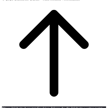
Scroll
to
top