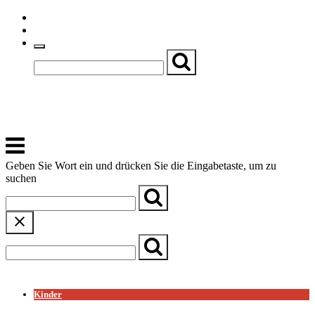
Skip
Einfache Sprache
to
Textgröße
content
Basch
Zentrum für Kirche, Kultur und Soziales
Menu
Geben Sie Wort ein und drücken Sie die Eingabetaste, um zu
suchen
← Zurück zur Übersicht
Kinder