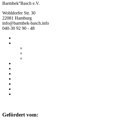
Barmbek°Basch e.V.
Wohldorfer Str. 30
22081 Hamburg
info@barmbek-basch.info
040-30 92 90 - 48
Start
Über uns
Wer wir sind
Mehr von uns
Ausstellungen
Programm
Beratung
Einrichtungen
Raumvermietung
Kontakt
Datenschutz
Impressum
Gefördert vom: