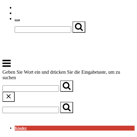
Skip
Einfache Sprache
to
Textgröße
content
Basch
Zentrum für Kirche, Kultur und Soziales
Menu
Geben Sie Wort ein und drücken Sie die Eingabetaste, um zu
suchen
← Zurück zur Übersicht
Kinder