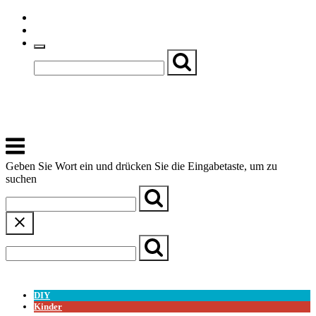
Skip
Einfache Sprache
to
Textgröße
content
Basch
Zentrum für Kirche, Kultur und Soziales
Menu
Geben Sie Wort ein und drücken Sie die Eingabetaste, um zu
suchen
← Zurück zur Übersicht
DIY
Kinder