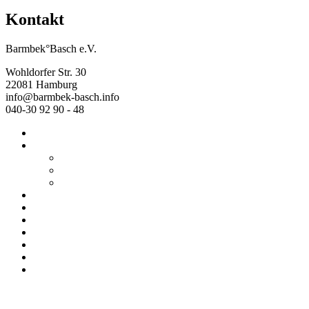
Kontakt
Barmbek°Basch e.V.
Wohldorfer Str. 30
22081 Hamburg
info@barmbek-basch.info
040-30 92 90 - 48
Start
Über uns
Wer wir sind
Mehr von uns
Ausstellungen
Programm
Beratung
Einrichtungen
Raumvermietung
Kontakt
Datenschutz
Impressum