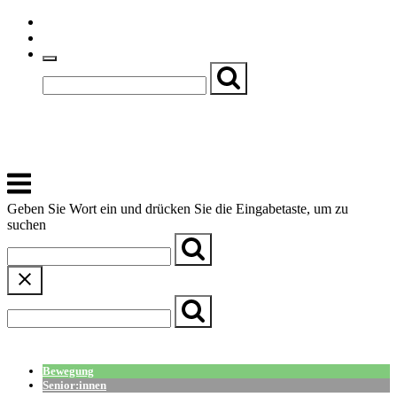
Skip
Einfache Sprache
to
Textgröße
content
Basch
Zentrum für Kirche, Kultur und Soziales
Menu
Geben Sie Wort ein und drücken Sie die Eingabetaste, um zu
suchen
← Zurück zur Übersicht
Bewegung
Senior:innen