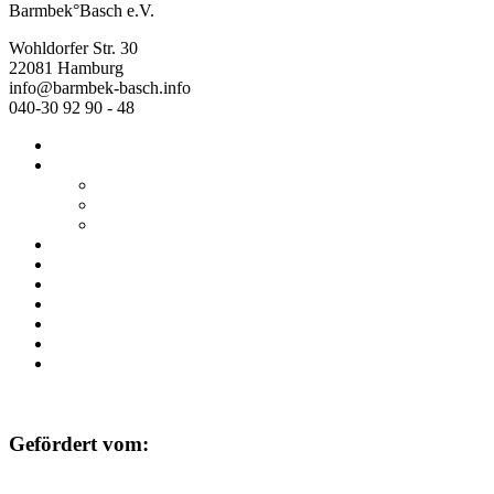
Barmbek°Basch e.V.
Wohldorfer Str. 30
22081 Hamburg
info@barmbek-basch.info
040-30 92 90 - 48
Start
Über uns
Wer wir sind
Mehr von uns
Ausstellungen
Programm
Beratung
Einrichtungen
Raumvermietung
Kontakt
Datenschutz
Impressum
Gefördert vom: