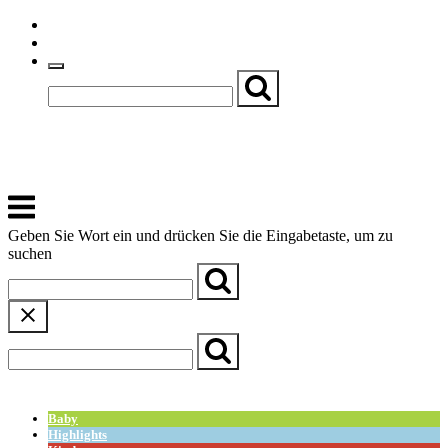
Skip
Einfache Sprache
to
Textgröße
content
Basch
Zentrum für Kirche, Kultur und Soziales
Menu
Geben Sie Wort ein und drücken Sie die Eingabetaste, um zu
suchen
← Zurück zur Übersicht
Baby
Highlights