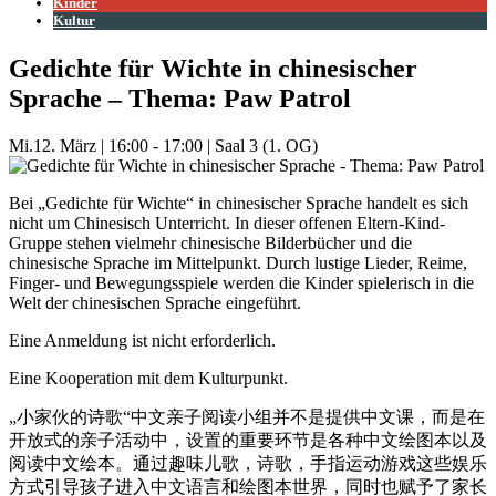
Kinder
Kultur
Gedichte für Wichte in chinesischer
Sprache – Thema: Paw Patrol
Mi.
12. März
|
16:00 - 17:00
|
Saal 3 (1. OG)
Bei „Gedichte für Wichte“ in chinesischer Sprache handelt es sich
nicht um Chinesisch Unterricht. In dieser offenen Eltern-Kind-
Gruppe stehen vielmehr chinesische Bilderbücher und die
chinesische Sprache im Mittelpunkt. Durch lustige Lieder, Reime,
Finger- und Bewegungsspiele werden die Kinder spielerisch in die
Welt der chinesischen Sprache eingeführt.
Eine Anmeldung ist nicht erforderlich.
Eine Kooperation mit dem Kulturpunkt.
„小家伙的诗歌“中文亲子阅读小组并不是提供中文课，而是在
开放式的亲子活动中，设置的重要环节是各种中文绘图本以及
阅读中文绘本。通过趣味儿歌，诗歌，手指运动游戏这些娱乐
方式引导孩子进入中文语言和绘图本世界，同时也赋予了家长