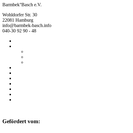
Barmbek°Basch e.V.
Wohldorfer Str. 30
22081 Hamburg
info@barmbek-basch.info
040-30 92 90 - 48
Start
Über uns
Wer wir sind
Mehr von uns
Ausstellungen
Programm
Beratung
Einrichtungen
Raumvermietung
Kontakt
Datenschutz
Impressum
Gefördert vom: