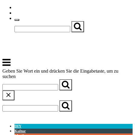
Skip
Einfache Sprache
to
Textgröße
content
Basch
Zentrum für Kirche, Kultur und Soziales
Menu
Geben Sie Wort ein und drücken Sie die Eingabetaste, um zu
suchen
← Zurück zur Übersicht
DIY
Kultur