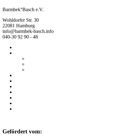
Barmbek°Basch e.V.
Wohldorfer Str. 30
22081 Hamburg
info@barmbek-basch.info
040-30 92 90 - 48
Start
Über uns
Wer wir sind
Mehr von uns
Ausstellungen
Programm
Beratung
Einrichtungen
Raumvermietung
Kontakt
Datenschutz
Impressum
Gefördert vom: