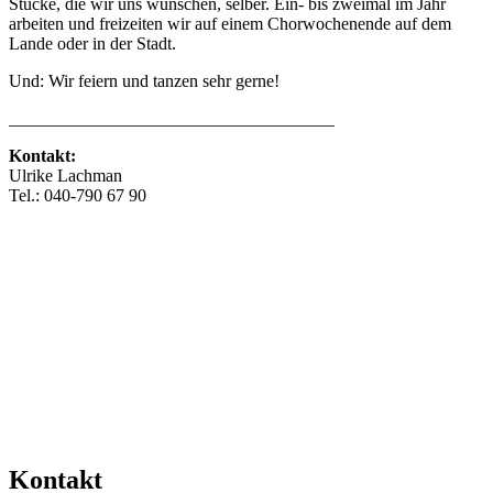
Stücke, die wir uns wünschen, selber. Ein- bis zweimal im Jahr
arbeiten und freizeiten wir auf einem Chorwochenende auf dem
Lande oder in der Stadt.
Und: Wir feiern und tanzen sehr gerne!
_____________________________________
Kontakt:
Ulrike Lachman
Tel.: 040-790 67 90
info@miss-klang.de
www.miss-klang.de
Mehr Veranstaltungen aus der Kategorie
Kontakt