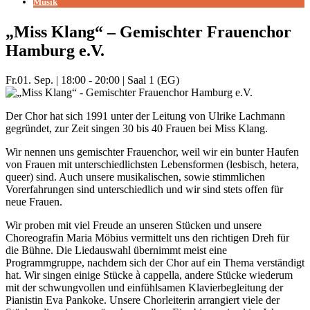
Musik
„Miss Klang“ – Gemischter Frauenchor
Hamburg e.V.
Fr.
01. Sep.
|
18:00 - 20:00
|
Saal 1 (EG)
Der Chor hat sich 1991 unter der Leitung von Ulrike Lachmann
gegründet, zur Zeit singen 30 bis 40 Frauen bei Miss Klang.
Wir nennen uns gemischter Frauenchor, weil wir ein bunter Haufen
von Frauen mit unterschiedlichsten Lebensformen (lesbisch, hetera,
queer) sind. Auch unsere musikalischen, sowie stimmlichen
Vorerfahrungen sind unterschiedlich und wir sind stets offen für
neue Frauen.
Wir proben mit viel Freude an unseren Stücken und unsere
Choreografin Maria Möbius vermittelt uns den richtigen Dreh für
die Bühne. Die Liedauswahl übernimmt meist eine
Programmgruppe, nachdem sich der Chor auf ein Thema verständigt
hat. Wir singen einige Stücke à cappella, andere Stücke wiederum
mit der schwungvollen und einfühlsamen Klavierbegleitung der
Pianistin Eva Pankoke. Unsere Chorleiterin arrangiert viele der