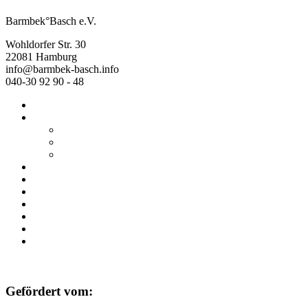
Barmbek°Basch e.V.
Wohldorfer Str. 30
22081 Hamburg
info@barmbek-basch.info
040-30 92 90 - 48
Start
Über uns
Wer wir sind
Mehr von uns
Ausstellungen
Programm
Beratung
Einrichtungen
Raumvermietung
Kontakt
Datenschutz
Impressum
Gefördert vom: