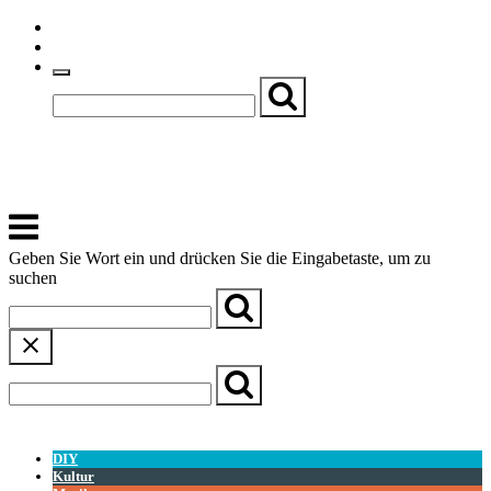
Skip
Einfache Sprache
to
Textgröße
content
Basch
Zentrum für Kirche, Kultur und Soziales
Menu
Geben Sie Wort ein und drücken Sie die Eingabetaste, um zu
suchen
← Zurück zur Übersicht
DIY
Kultur