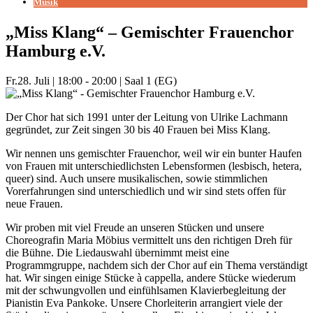
Musik
„Miss Klang“ – Gemischter Frauenchor
Hamburg e.V.
Fr.
28. Juli
|
18:00 - 20:00
|
Saal 1 (EG)
Der Chor hat sich 1991 unter der Leitung von Ulrike Lachmann
gegründet, zur Zeit singen 30 bis 40 Frauen bei Miss Klang.
Wir nennen uns gemischter Frauenchor, weil wir ein bunter Haufen
von Frauen mit unterschiedlichsten Lebensformen (lesbisch, hetera,
queer) sind. Auch unsere musikalischen, sowie stimmlichen
Vorerfahrungen sind unterschiedlich und wir sind stets offen für
neue Frauen.
Wir proben mit viel Freude an unseren Stücken und unsere
Choreografin Maria Möbius vermittelt uns den richtigen Dreh für
die Bühne. Die Liedauswahl übernimmt meist eine
Programmgruppe, nachdem sich der Chor auf ein Thema verständigt
hat. Wir singen einige Stücke à cappella, andere Stücke wiederum
mit der schwungvollen und einfühlsamen Klavierbegleitung der
Pianistin Eva Pankoke. Unsere Chorleiterin arrangiert viele der