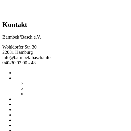
Kontakt
Barmbek°Basch e.V.
Wohldorfer Str. 30
22081 Hamburg
info@barmbek-basch.info
040-30 92 90 - 48
Start
Über uns
Wer wir sind
Mehr von uns
Ausstellungen
Programm
Beratung
Einrichtungen
Raumvermietung
Kontakt
Datenschutz
Impressum