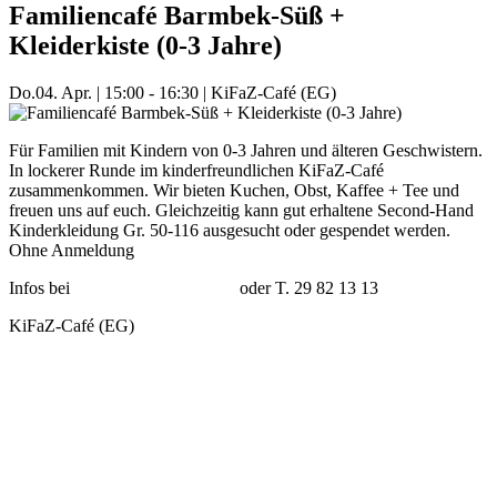
Familiencafé Barmbek-Süß +
Kleiderkiste (0-3 Jahre)
Do.
04. Apr.
|
15:00 - 16:30
|
KiFaZ-Café (EG)
Für Familien mit Kindern von 0-3 Jahren und älteren Geschwistern.
In lockerer Runde im kinderfreundlichen KiFaZ-Café
zusammenkommen. Wir bieten Kuchen, Obst, Kaffee + Tee und
freuen uns auf euch. Gleichzeitig kann gut erhaltene Second-Hand
Kinderkleidung Gr. 50-116 ausgesucht oder gespendet werden.
Ohne Anmeldung
Infos bei
nicole.jaeger@kifaz.de
oder T. 29 82 13 13
KiFaZ-Café (EG)
Mehr Veranstaltungen aus der Kategorie