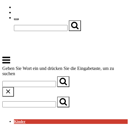
Skip
Einfache Sprache
to
Textgröße
content
Basch
Zentrum für Kirche, Kultur und Soziales
Menu
Geben Sie Wort ein und drücken Sie die Eingabetaste, um zu
suchen
← Zurück zur Übersicht
Kinder