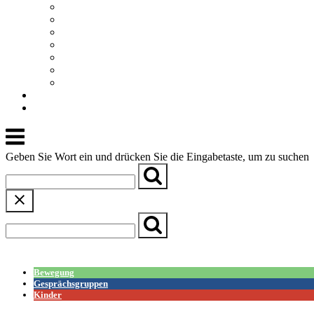
Beratungsstelle Barmbek für Kinder, Jugendliche und Fa
Bücherhalle Dehnhaide
KiFaZ
Kirchengemeinde Alt-Barmbek-Dulsberg
Kulturpunkt Basch
Mütterberatung Barmbek-Süd
Stadtteilverein Barmbek-Süd
Raumvermietung
Kontakt
Menu
Geben Sie Wort ein und drücken Sie die Eingabetaste, um zu suchen
← Zurück zur Übersicht
Bewegung
Gesprächsgruppen
Kinder