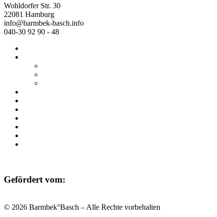
Wohldorfer Str. 30
22081 Hamburg
info@barmbek-basch.info
040-30 92 90 - 48
Start
Über uns
Wer wir sind
Mehr von uns
Ausstellungen
Programm
Beratung
Einrichtungen
Raumvermietung
Kontakt
Datenschutz
Impressum
Gefördert vom:
© 2026 Barmbek°Basch – Alle Rechte vorbehalten
Scroll