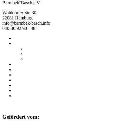
Barmbek°Basch e.V.
Wohldorfer Str. 30
22081 Hamburg
info@barmbek-basch.info
040-30 92 90 - 48
Start
Über uns
Wer wir sind
Mehr von uns
Ausstellungen
Programm
Beratung
Einrichtungen
Raumvermietung
Kontakt
Datenschutz
Impressum
Gefördert vom: