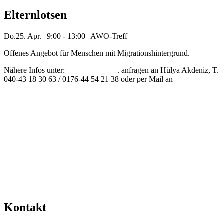
Elternlotsen
Do.
25. Apr.
|
9:00 - 13:00
|
AWO-Treff
Offenes Angebot für Menschen mit Migrationshintergrund.
Nähere Infos unter:
www.uog-ev.de
. anfragen an Hülya Akdeniz, T.
040-43 18 30 63 / 0176-44 54 21 38 oder per Mail an
h.akdeniz@uog-ev.de
Mehr Veranstaltungen aus der Kategorie
Kontakt