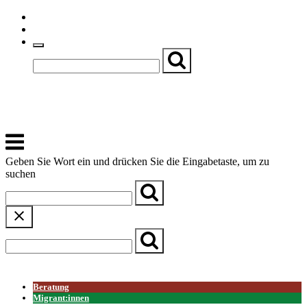
Skip
Einfache Sprache
to
Textgröße
content
Basch
Zentrum für Kirche, Kultur und Soziales
Menu
Geben Sie Wort ein und drücken Sie die Eingabetaste, um zu
suchen
← Zurück zur Übersicht
Beratung
Migrant:innen