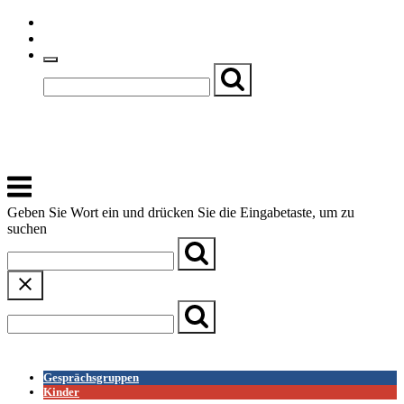
Skip
Einfache Sprache
to
Textgröße
content
Basch
Zentrum für Kirche, Kultur und Soziales
Menu
Geben Sie Wort ein und drücken Sie die Eingabetaste, um zu
suchen
← Zurück zur Übersicht
Gesprächsgruppen
Kinder