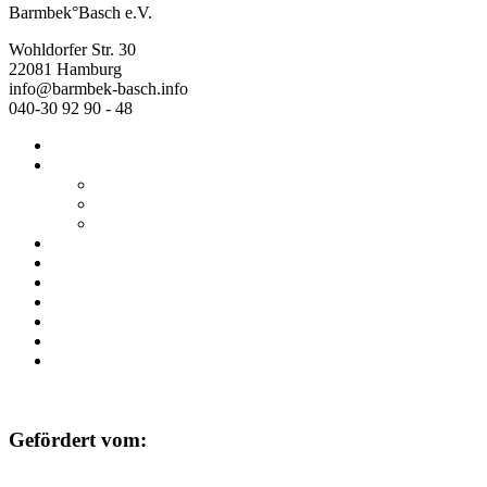
Barmbek°Basch e.V.
Wohldorfer Str. 30
22081 Hamburg
info@barmbek-basch.info
040-30 92 90 - 48
Start
Über uns
Wer wir sind
Mehr von uns
Ausstellungen
Programm
Beratung
Einrichtungen
Raumvermietung
Kontakt
Datenschutz
Impressum
Gefördert vom: