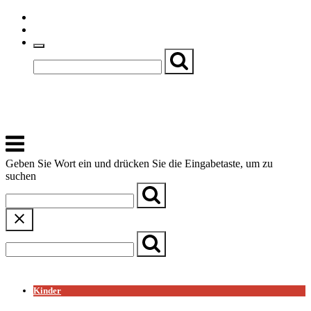
Skip
Einfache Sprache
to
Textgröße
content
Basch
Zentrum für Kirche, Kultur und Soziales
Menu
Geben Sie Wort ein und drücken Sie die Eingabetaste, um zu
suchen
← Zurück zur Übersicht
Kinder