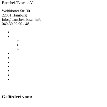
Barmbek°Basch e.V.
Wohldorfer Str. 30
22081 Hamburg
info@barmbek-basch.info
040-30 92 90 - 48
Start
Über uns
Wer wir sind
Mehr von uns
Ausstellungen
Programm
Beratung
Einrichtungen
Raumvermietung
Kontakt
Datenschutz
Impressum
Gefördert vom: