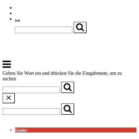
Skip
Einfache Sprache
to
Textgröße
content
Basch
Zentrum für Kirche, Kultur und Soziales
Menu
Geben Sie Wort ein und drücken Sie die Eingabetaste, um zu
suchen
← Zurück zur Übersicht
Kinder