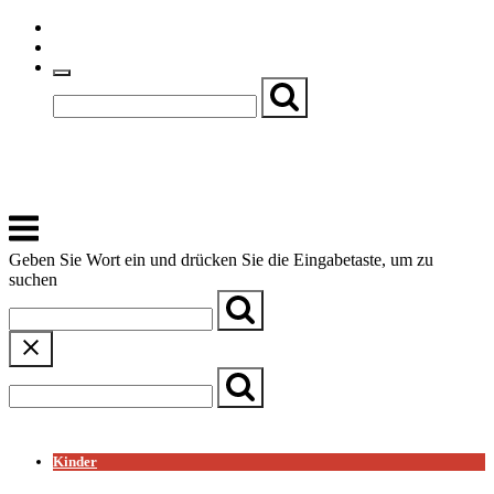
Skip
Einfache Sprache
to
Textgröße
content
Basch
Zentrum für Kirche, Kultur und Soziales
Menu
Geben Sie Wort ein und drücken Sie die Eingabetaste, um zu
suchen
← Zurück zur Übersicht
Kinder