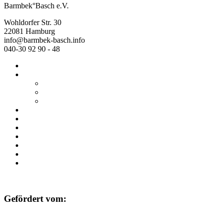
Barmbek°Basch e.V.
Wohldorfer Str. 30
22081 Hamburg
info@barmbek-basch.info
040-30 92 90 - 48
Start
Über uns
Wer wir sind
Mehr von uns
Ausstellungen
Programm
Beratung
Einrichtungen
Raumvermietung
Kontakt
Datenschutz
Impressum
Gefördert vom: