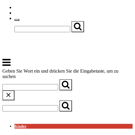
Skip
Einfache Sprache
to
Textgröße
content
Basch
Zentrum für Kirche, Kultur und Soziales
Menu
Geben Sie Wort ein und drücken Sie die Eingabetaste, um zu
suchen
← Zurück zur Übersicht
Kinder