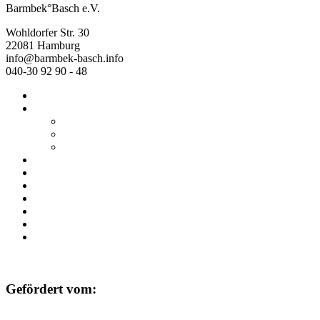
Barmbek°Basch e.V.
Wohldorfer Str. 30
22081 Hamburg
info@barmbek-basch.info
040-30 92 90 - 48
Start
Über uns
Wer wir sind
Mehr von uns
Ausstellungen
Programm
Beratung
Einrichtungen
Raumvermietung
Kontakt
Datenschutz
Impressum
Gefördert vom: