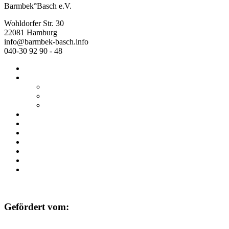
Barmbek°Basch e.V.
Wohldorfer Str. 30
22081 Hamburg
info@barmbek-basch.info
040-30 92 90 - 48
Start
Über uns
Wer wir sind
Mehr von uns
Ausstellungen
Programm
Beratung
Einrichtungen
Raumvermietung
Kontakt
Datenschutz
Impressum
Gefördert vom: