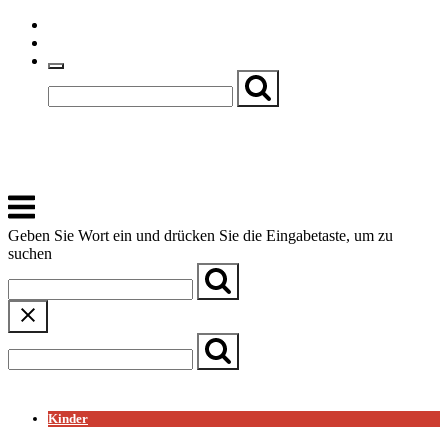
Skip
Einfache Sprache
to
Textgröße
content
Basch
Zentrum für Kirche, Kultur und Soziales
Menu
Geben Sie Wort ein und drücken Sie die Eingabetaste, um zu
suchen
← Zurück zur Übersicht
Kinder