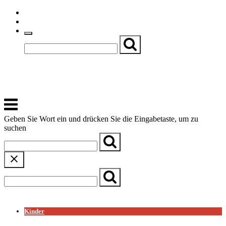
Skip
Einfache Sprache
to
Textgröße
content
Basch
Zentrum für Kirche, Kultur und Soziales
Menu
Geben Sie Wort ein und drücken Sie die Eingabetaste, um zu
suchen
← Zurück zur Übersicht
Kinder