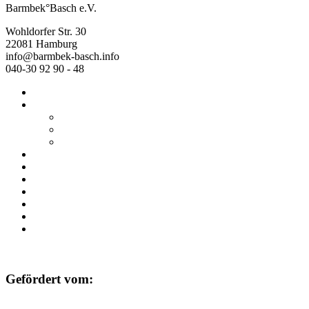
Barmbek°Basch e.V.
Wohldorfer Str. 30
22081 Hamburg
info@barmbek-basch.info
040-30 92 90 - 48
Start
Über uns
Wer wir sind
Mehr von uns
Ausstellungen
Programm
Beratung
Einrichtungen
Raumvermietung
Kontakt
Datenschutz
Impressum
Gefördert vom: