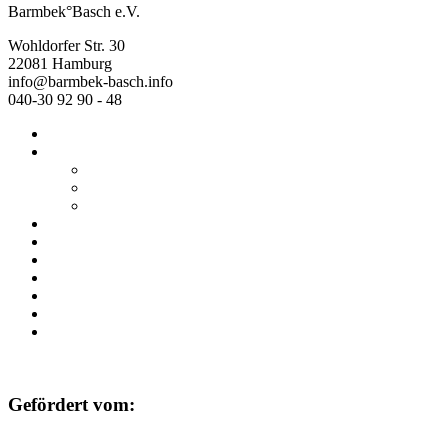
Barmbek°Basch e.V.
Wohldorfer Str. 30
22081 Hamburg
info@barmbek-basch.info
040-30 92 90 - 48
Start
Über uns
Wer wir sind
Mehr von uns
Ausstellungen
Programm
Beratung
Einrichtungen
Raumvermietung
Kontakt
Datenschutz
Impressum
Gefördert vom: