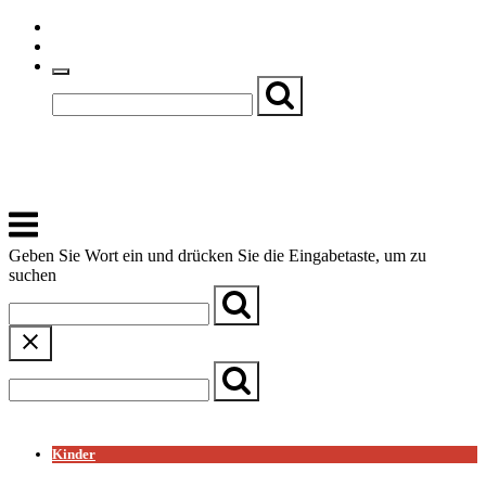
Skip
Einfache Sprache
to
Textgröße
content
Basch
Zentrum für Kirche, Kultur und Soziales
Menu
Geben Sie Wort ein und drücken Sie die Eingabetaste, um zu
suchen
← Zurück zur Übersicht
Kinder