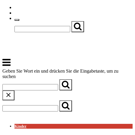
Skip
Einfache Sprache
to
Textgröße
content
Basch
Zentrum für Kirche, Kultur und Soziales
Menu
Geben Sie Wort ein und drücken Sie die Eingabetaste, um zu
suchen
← Zurück zur Übersicht
Kinder