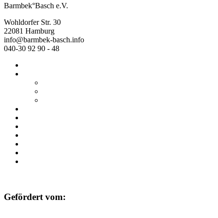
Barmbek°Basch e.V.
Wohldorfer Str. 30
22081 Hamburg
info@barmbek-basch.info
040-30 92 90 - 48
Start
Über uns
Wer wir sind
Mehr von uns
Ausstellungen
Programm
Beratung
Einrichtungen
Raumvermietung
Kontakt
Datenschutz
Impressum
Gefördert vom: