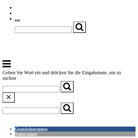
Skip
Einfache Sprache
to
Textgröße
content
Basch
Zentrum für Kirche, Kultur und Soziales
Menu
Geben Sie Wort ein und drücken Sie die Eingabetaste, um zu
suchen
← Zurück zur Übersicht
Gesprächsgruppen
Senior:innen