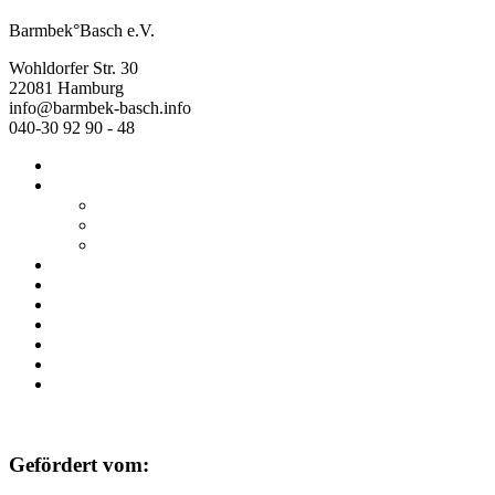
Barmbek°Basch e.V.
Wohldorfer Str. 30
22081 Hamburg
info@barmbek-basch.info
040-30 92 90 - 48
Start
Über uns
Wer wir sind
Mehr von uns
Ausstellungen
Programm
Beratung
Einrichtungen
Raumvermietung
Kontakt
Datenschutz
Impressum
Gefördert vom: